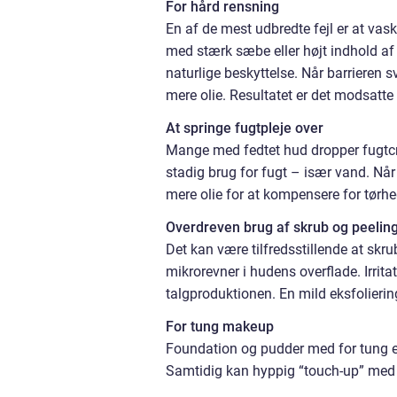
For hård rensning
En af de mest udbredte fejl er at vask
med stærk sæbe eller højt indhold af
naturlige beskyttelse. Når barrieren 
mere olie. Resultatet er det modsatte
At springe fugtpleje over
Mange med fedtet hud dropper fugtcr
stadig brug for fugt – især vand. Nå
mere olie for at kompensere for tørhe
Overdreven brug af skrub og peelin
Det kan være tilfredsstillende at skr
mikrorevner i hudens overflade. Irrita
talgproduktionen. En mild eksfolieri
For tung makeup
Foundation og pudder med for tung ell
Samtidig kan hyppig “touch-up” med p