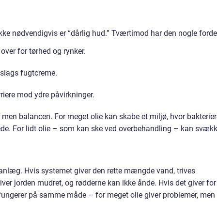
d ikke nødvendigvis er “dårlig hud.” Tværtimod har den nogle forde
ver for tørhed og rynker.
 slags fugtcreme.
riere mod ydre påvirkninger.
n, men balancen. For meget olie kan skabe et miljø, hvor bakterier
ppede. For lidt olie – som kan ske ved overbehandling – kan svæk
anlæg. Hvis systemet giver den rette mængde vand, trives
liver jorden mudret, og rødderne kan ikke ånde. Hvis det giver for
rne fungerer på samme måde – for meget olie giver problemer, men