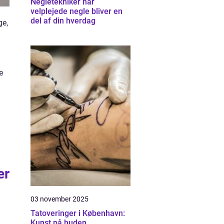
Negletekniker når
velplejede negle bliver en
del af din hverdag
ge,
e
er
03 november 2025
Tatoveringer i København:
Kunst på huden