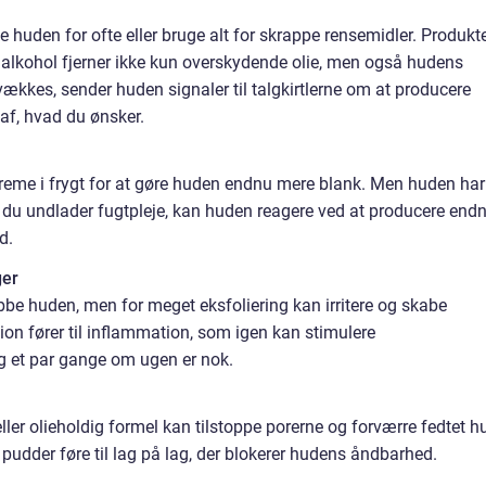
e huden for ofte eller bruge alt for skrappe rensemidler. Produkt
 alkohol fjerner ikke kun overskydende olie, men også hudens
svækkes, sender huden signaler til talgkirtlerne om at producere
 af, hvad du ønsker.
eme i frygt for at gøre huden endnu mere blank. Men huden har
r du undlader fugtpleje, kan huden reagere ved at producere end
d.
ger
ubbe huden, men for meget eksfoliering kan irritere og skabe
tion fører til inflammation, som igen kan stimulere
ng et par gange om ugen er nok.
er olieholdig formel kan tilstoppe porerne og forværre fedtet h
udder føre til lag på lag, der blokerer hudens åndbarhed.