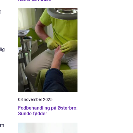
å.
lig
03 november 2025
Fodbehandling på Østerbro:
Sunde fødder
om