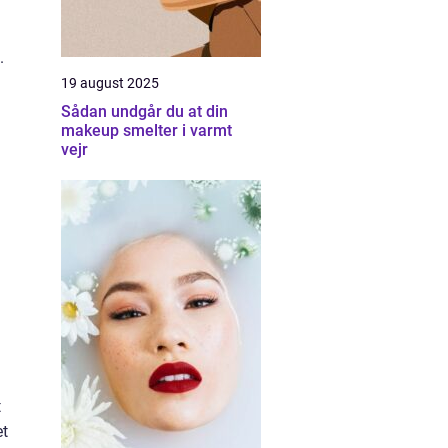
.
19 august 2025
Sådan undgår du at din
makeup smelter i varmt
vejr
t
et