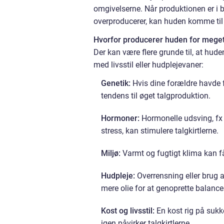
omgivelserne. Når produktionen er i b
overproducerer, kan huden komme til 
Hvorfor producerer huden for meget
Der kan være flere grunde til, at hu
med livsstil eller hudplejevaner:
Genetik:
Hvis dine forældre havde fe
tendens til øget talgproduktion.
Hormoner:
Hormonelle udsving, fx 
stress, kan stimulere talgkirtlerne.
Miljø:
Varmt og fugtigt klima kan få
Hudpleje:
Overrensning eller brug a
mere olie for at genoprette balance
Kost og livsstil:
En kost rig på sukk
igen påvirker talgkirtlerne.