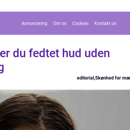
Annoncering
Om os
Cookies
Kontakt os
er du fedtet hud uden
g
editorial
,
Skønhed for m