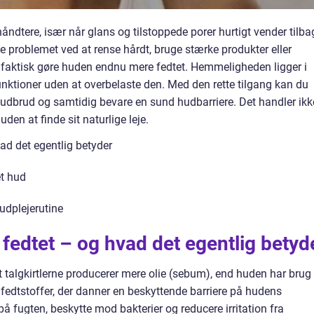
åndtere, især når glans og tilstoppede porer hurtigt vender tilba
se problemet ved at rense hårdt, bruge stærke produkter eller
 faktisk gøre huden endnu mere fedtet. Hemmeligheden ligger i
unktioner uden at overbelaste den. Med den rette tilgang kan du
udbrud og samtidig bevare en sund hudbarriere. Det handler ikk
den at finde sit naturlige leje.
ad det egentlig betyder
et hud
udplejerutine
 fedtet – og hvad det egentlig betyd
at talgkirtlerne producerer mere olie (sebum), end huden har brug
 fedtstoffer, der danner en beskyttende barriere på hudens
å fugten, beskytte mod bakterier og reducere irritation fra