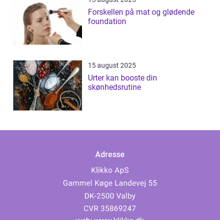
Forskellen på mat og glødende
foundation
15 august 2025
Urter kan booste din
skønhedsrutine
Adresse