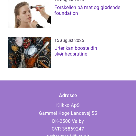
Forskellen på mat og glødende
foundation
15 august 2025
Urter kan booste din
skønhedsrutine
Adresse