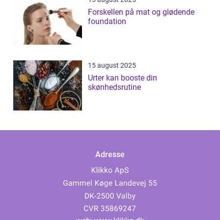
Forskellen på mat og glødende
foundation
15 august 2025
Urter kan booste din
skønhedsrutine
Adresse