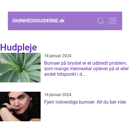
SKØNHEDSGUIDERNE.
dk
Hudpleje
18 januar 2024
Bumser på brystet er et udbredt problem,
som mange mennesker oplever på et eller
andet tidspunkt i d...
18 januar 2024
Fjern indvendige bumser: Alt du bør vide