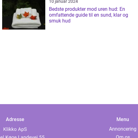
10 januar 2024
Bedste produkter mod uren hud: En
omfattende guide til en sund, klar og
smuk hud
Adresse
Menu
Annoncering
Om os