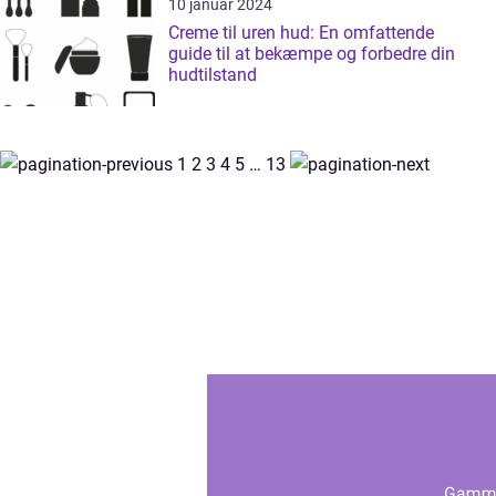
10 januar 2024
Creme til uren hud: En omfattende
guide til at bekæmpe og forbedre din
hudtilstand
1
2
3
4
5
…
13