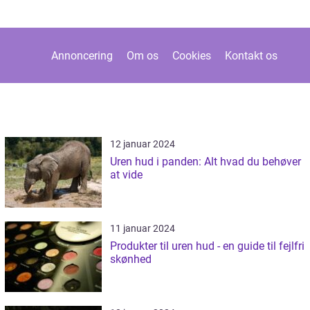
Annoncering
Om os
Cookies
Kontakt os
12 januar 2024
Uren hud i panden: Alt hvad du behøver
at vide
11 januar 2024
Produkter til uren hud - en guide til fejlfri
skønhed