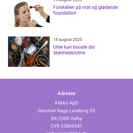
Forskellen på mat og glødende
foundation
15 august 2025
Urter kan booste din
skønhedsrutine
Adresse