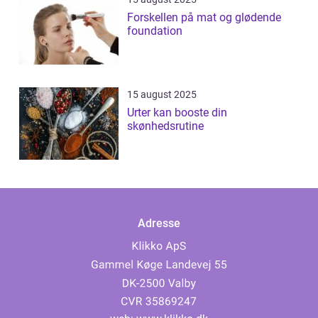
Forskellen på mat og glødende
foundation
15 august 2025
Urter kan booste din
skønhedsrutine
Adresse