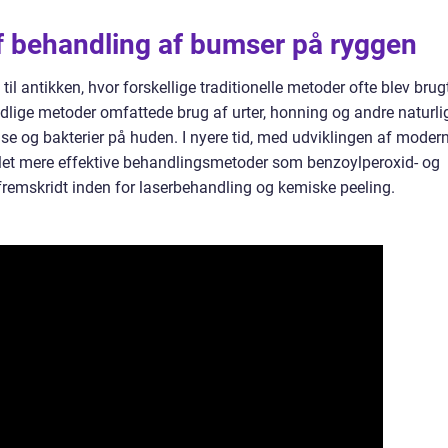
af behandling af bumser på ryggen
l antikken, hvor forskellige traditionelle metoder ofte blev brug
idlige metoder omfattede brug af urter, honning og andre naturli
se og bakterier på huden. I nyere tid, med udviklingen af moder
iklet mere effektive behandlingsmetoder som benzoylperoxid- og
fremskridt inden for laserbehandling og kemiske peeling.