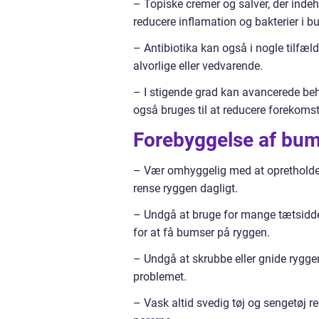
– Topiske cremer og salver, der indeho
reducere inflamation og bakterier i 
– Antibiotika kan også i nogle tilfæl
alvorlige eller vedvarende.
– I stigende grad kan avancerede be
også bruges til at reducere forekoms
Forebyggelse af bum
– Vær omhyggelig med at opretholde e
rense ryggen dagligt.
– Undgå at bruge for mange tætsidden
for at få bumser på ryggen.
– Undgå at skrubbe eller gnide ryggen
problemet.
– Vask altid svedig tøj og sengetøj r