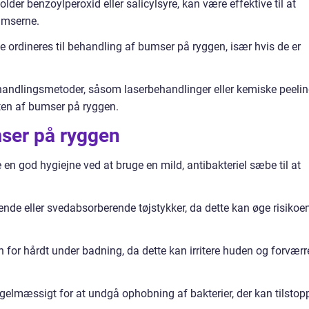
lder benzoylperoxid eller salicylsyre, kan være effektive til at
bumserne.
de ordineres til behandling af bumser på ryggen, især hvis de er
handlingsmetoder, såsom laserbehandlinger eller kemiske peelin
ten af bumser på ryggen.
ser på ryggen
n god hygiejne ved at bruge en mild, antibakteriel sæbe til at
de eller svedabsorberende tøjstykker, da dette kan øge risikoe
 for hårdt under badning, da dette kan irritere huden og forværr
egelmæssigt for at undgå ophobning af bakterier, der kan tilstop