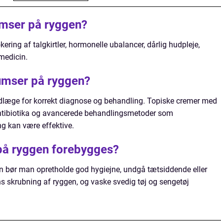
umser på ryggen?
ring af talgkirtler, hormonelle ubalancer, dårlig hudpleje,
 medicin.
umser på ryggen?
udlæge for korrekt diagnose og behandling. Topiske cremer med
 antibiotika og avancerede behandlingsmetoder som
g kan være effektive.
på ryggen forebygges?
n bør man opretholde god hygiejne, undgå tætsiddende eller
s skrubning af ryggen, og vaske svedig tøj og sengetøj