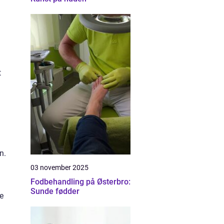
t
n.
03 november 2025
Fodbehandling på Østerbro:
Sunde fødder
e