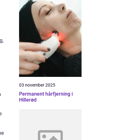
g,
03 november 2025
Permanent hårfjerning i
n
Hillerød
e
pe