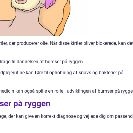
r, der producerer olie. Når disse kirtler bliver blokerede, kan de
rage til dannelsen af bumser på ryggen.
udplejerutine kan føre til ophobning af snavs og bakterier på
medicin kan også spille en rolle i udviklingen af bumser på rygge
mser på ryggen
æge, der kan give en korrekt diagnose og vejlede dig om passend