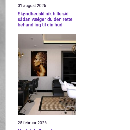
01 august 2026
Skøndhedsklinik hillerød
sådan vælger du den rette
behandling til din hud
25 februar 2026