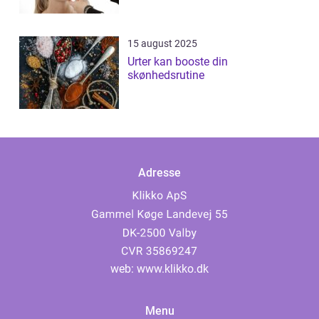
15 august 2025
Urter kan booste din
skønhedsrutine
Adresse
web:
www.klikko.dk
Menu