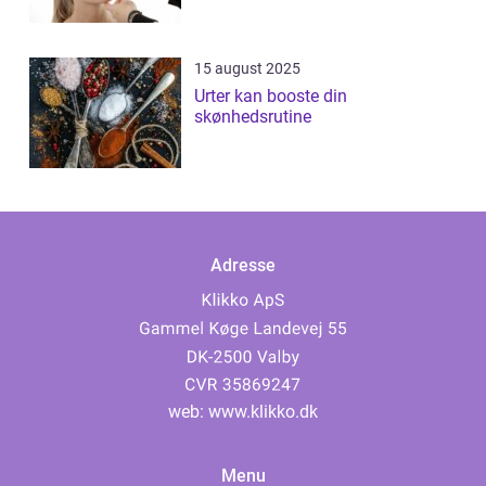
15 august 2025
Urter kan booste din
skønhedsrutine
Adresse
web:
www.klikko.dk
Menu