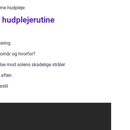
rne hudpleje
 hudplejerutine
iering
ornår og hvorfor?
se mod solens skadelige stråler
 aften
sstil