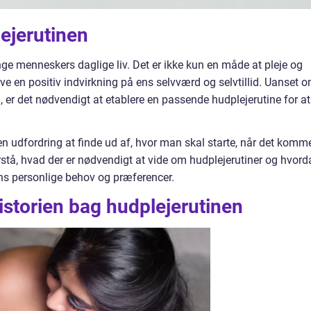
lejerutinen
nge menneskers daglige liv. Det er ikke kun en måde at pleje og
 en positiv indvirkning på ens selvværd og selvtillid. Uanset 
d, er det nødvendigt at etablere en passende hudplejerutine for at
 udfordring at finde ud af, hvor man skal starte, når det komm
 forstå, hvad der er nødvendigt at vide om hudplejerutiner og hvor
ens personlige behov og præferencer.
storien bag hudplejerutinen