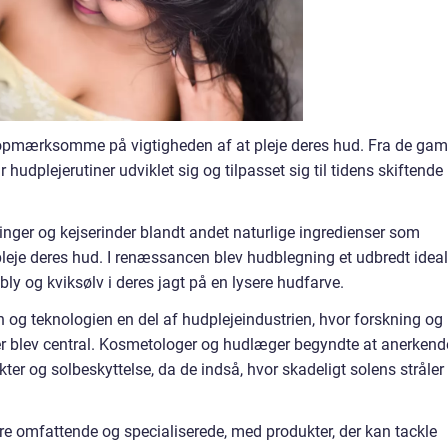
pmærksomme på vigtigheden af at pleje deres hud. Fra de gam
 hudplejerutiner udviklet sig og tilpasset sig til tidens skiftende
inger og kejserinder blandt andet naturlige ingredienser som
 pleje deres hud. I renæssancen blev hudblegning et udbredt ideal
bly og kviksølv i deres jagt på en lysere hudfarve.
 og teknologien en del af hudplejeindustrien, hvor forskning og
er blev central. Kosmetologer og hudlæger begyndte at anerkend
er og solbeskyttelse, da de indså, hvor skadeligt solens stråler
re omfattende og specialiserede, med produkter, der kan tackle