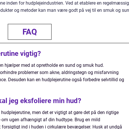
ene inden for hudplejeindustrien. Ved at etablere en regelmæssig
rodukter og metoder kan man være godt på vej til en smuk og su
FAQ
rutine vigtig?
i den hjælper med at opretholde en sund og smuk hud.
orhindre problemer som akne, aldringstegn og misfarvning
e. Desuden kan en hudplejerutine også forbedre selvtillid og
al jeg eksfoliere min hud?
 hudplejerutine, men det er vigtigt at gøre det på den rigtige
e om ugen afhængigt af din hudtype. Brug en mild
 forsigtigt ind i huden i cirkulære bevægelser. Husk at undgå