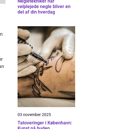
Negletekniker når
velplejede negle bliver en
del af din hverdag
om
er
dan
03 november 2025
Tatoveringer i København:
Kunst på huden