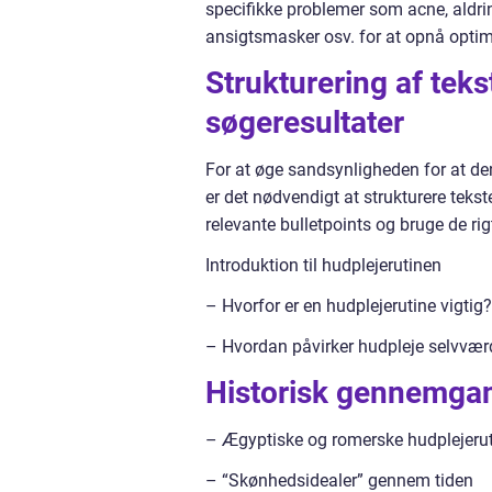
specifikke problemer som acne, aldr
ansigtsmasker osv. for at opnå optima
Strukturering af teks
søgeresultater
For at øge sandsynligheden for at den
er det nødvendigt at strukturere tek
relevante bulletpoints og bruge de rigt
Introduktion til hudplejerutinen
– Hvorfor er en hudplejerutine vigtig?
– Hvordan påvirker hudpleje selvværd 
Historisk gennemgan
– Ægyptiske og romerske hudplejerut
– “Skønhedsidealer” gennem tiden