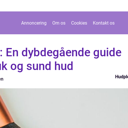
Annoncering
Om os
Cookies
Kontakt os
e: En dybdegående guide
uk og sund hud
Hudpl
en