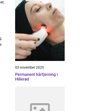
er,
g,
e
03 november 2025
Permanent hårfjerning i
Hillerød