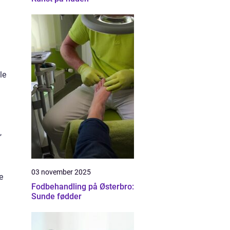
le
,
03 november 2025
e
Fodbehandling på Østerbro:
Sunde fødder