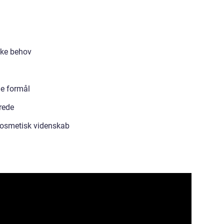
ikke behov
ge formål
rede
 kosmetisk videnskab