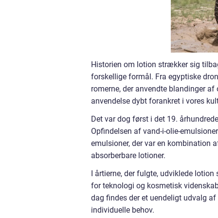
Historien om lotion strækker sig tilbag
forskellige formål. Fra egyptiske dro
romerne, der anvendte blandinger af o
anvendelse dybt forankret i vores kult
Det var dog først i det 19. århundrede
Opfindelsen af vand-i-olie-emulsioner
emulsioner, der var en kombination af
absorberbare lotioner.
I årtierne, der fulgte, udviklede lotio
for teknologi og kosmetisk videnskab 
dag findes der et uendeligt udvalg af l
individuelle behov.