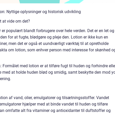
n: Nyttige oplysninger og historisk udvikling
gt at vide om det?
 er populært blandt forbrugere over hele verden. Det er en let og
n for at fugte, blødgøre og pleje den. Lotion er ikke kun en
er, men det er også et uundværligt værktøj til at opretholde
akta om lotion, som enhver person med interesse for skønhed o
ormålet med lotion er at tilføre fugt til huden og forhindre elle
e med at holde huden blød og smidig, samt beskytte den mod y
rening.
tion af vand, olier, emulgatorer og tilsætningsstoffer. Vandet
emulgatorer hjælper med at binde vandet til huden og tilføre
n omfatte alt fra vitaminer og antioxidanter til duftstoffer og