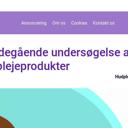
Annoncering
Om os
Cookies
Kontakt os
bdegående undersøgelse a
lejeprodukter
Hudpl