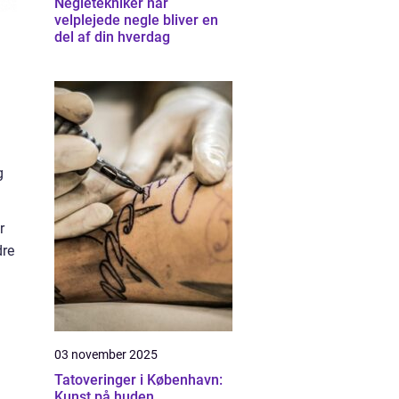
Negletekniker når
velplejede negle bliver en
del af din hverdag
g
r
dre
03 november 2025
Tatoveringer i København:
Kunst på huden