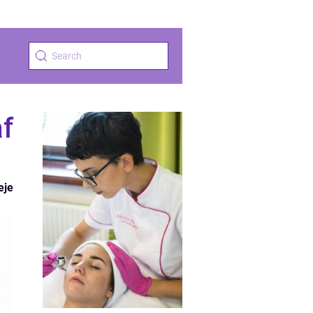
f
eje