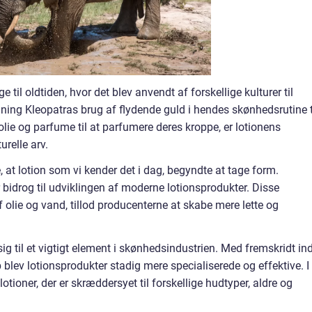
e til oldtiden, hvor det blev anvendt af forskellige kulturer til
nning Kleopatras brug af flydende guld i hendes skønhedsrutine t
lie og parfume til at parfumere deres kroppe, er lotionens
urelle arv.
, at lotion som vi kender det i dag, begyndte at tage form.
 bidrog til udviklingen af moderne lotionsprodukter. Disse
 olie og vand, tillod producenterne at skabe mere lette og
n sig til et vigtigt element i skønhedsindustrien. Med fremskridt in
blev lotionsprodukter stadig mere specialiserede og effektive. I
otioner, der er skræddersyet til forskellige hudtyper, aldre og