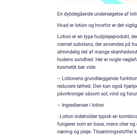
En dybdegående undersøgelse af lotio
Hvad er lotion og hvorfor er det vigti
Lotion er en type hudplejeprodukt, der
cremet substans, der anvendes på hude
almindelig del af mange skønhedsrutin
hudens sundhed. Her er nogle nøglef
kosmetik bør vide:
– Lotionens grundlæggende funktion: F
reducere tørhed. Den kan også hjælp
påvirkninger såsom sol, vind og foru
– Ingredienser i lotion
: Lotion indeholder typisk en kombina
fungerer som en base, mens olier og 
næring og pleje. Tilsætningsstoffer ka