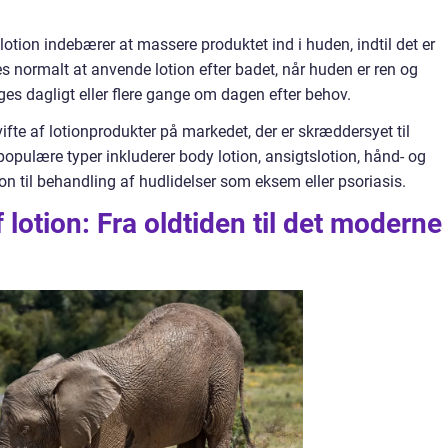
otion indebærer at massere produktet ind i huden, indtil det er
s normalt at anvende lotion efter badet, når huden er ren og
es dagligt eller flere gange om dagen efter behov.
vifte af lotionprodukter på markedet, der er skræddersyet til
opulære typer inkluderer body lotion, ansigtslotion, hånd- og
on til behandling af hudlidelser som eksem eller psoriasis.
f lotion: Fra oldtiden til det moderne