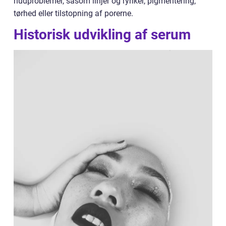
hudproblemer, såsom linjer og rynker, pigmentering,
tørhed eller tilstopning af porerne.
Historisk udvikling af serum